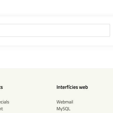
ts
Interfícies web
cials
Webmail
nt
MySQL