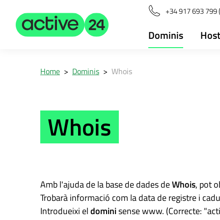
+34 917 693 799 
Dominis
Host
Home
>
Dominis
>
Whois
Whois
Amb l'ajuda de la base de dades de
Whois
, pot 
Trobarà informació com la data de registre i cadu
Introdueixi el
domini
sense www. (Correcte: "activ