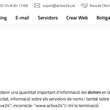
(Dl-Dv 8:30-17:00)
suport@active24.cat
Àrea de Clien
ing
E-mail
Servidors
Crear Web
Botiga
obtenir una quantitat important d'informació del
domini
en la
citat, informació sobre els servidors de noms i també sobre q
e24"; incorrecte: "www.active24") i triï la terminació.