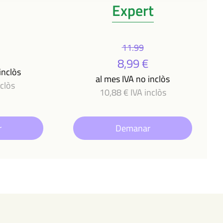
Expert
11.99
8,99 €
inclòs
al mes IVA no inclòs
nclòs
10,88 € IVA inclòs
r
Demanar