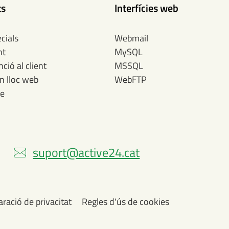
ts
Interfícies web
cials
Webmail
nt
MySQL
ció al client
MSSQL
n lloc web
WebFTP
te
)
suport@active24.cat
aració de privacitat
Regles d'ús de cookies