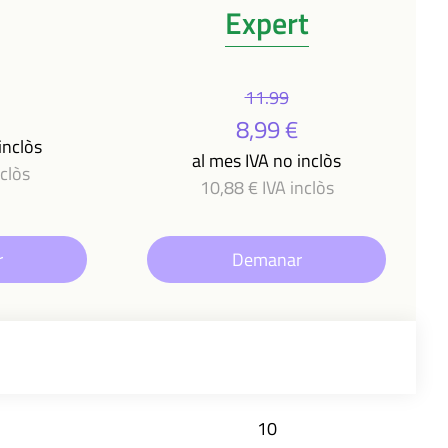
Expert
11.99
8,99 €
inclòs
al mes IVA no inclòs
nclòs
10,88 € IVA inclòs
r
Demanar
10