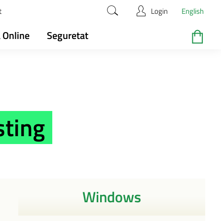
t
Login
English
 Online
Seguretat
sting
Windows