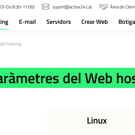
(Dl-Dv 8:30-17:00)
suport@active24.cat
Àrea de Clien
ing
E-mail
Servidors
Crear Web
Botiga
eb hosting
aràmetres del Web ho
Linux