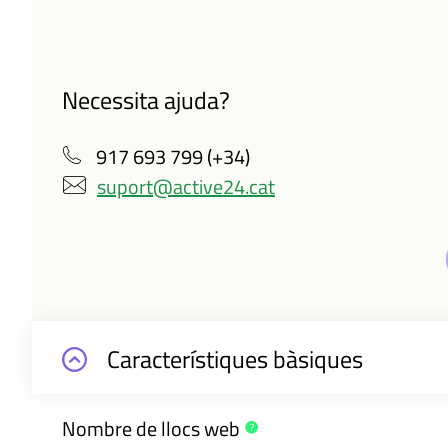
Necessita ajuda?
917 693 799 (+34)
suport@active24.cat
Característiques bàsiques
Nombre de llocs
web