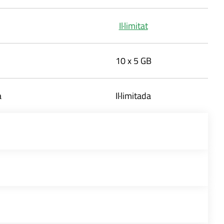
Il·limitat
10 x 5 GB
a
Il·limitada