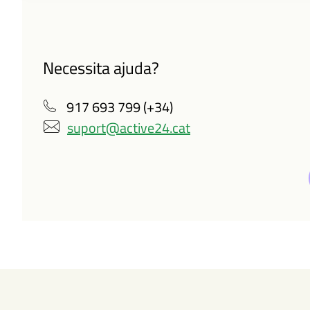
Necessita ajuda?
917 693 799 (+34)
suport@active24.cat