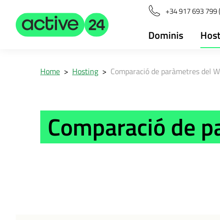
+34 917 693 799 
Dominis
Host
Home
>
Hosting
>
Comparació de paràmetres del W
Comparació de p