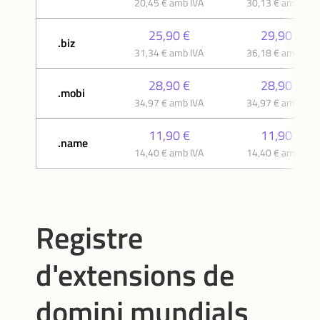
20,45 € amb IVA
30,13 € amb IVA
25,90 €
29,90 €
.biz
31,34 € amb IVA
36,18 € amb IVA
28,90 €
28,90 €
.mobi
34,97 € amb IVA
34,97 € amb IVA
11,90 €
11,90 €
.name
14,40 € amb IVA
14,40 € amb IVA
Registre
d'extensions de
domini mundials