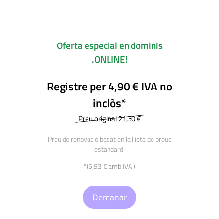
Oferta especial en dominis
.ONLINE!
Registre per 4,90 € IVA no
inclòs*
Preu original 21,30 €
Preu de renovació basat en la llista de preus
estàndard.
*(5,93 € amb IVA )
Demanar