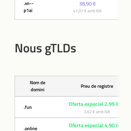
.xn--
38,90 €
p1ai
47,07 € amb IVA
Nous gTLDs
Nom de
Preu de registre
domini
Oferta especial 2,99 €
.fun
3,62 € amb IVA
Oferta especial 4,90 €
.online