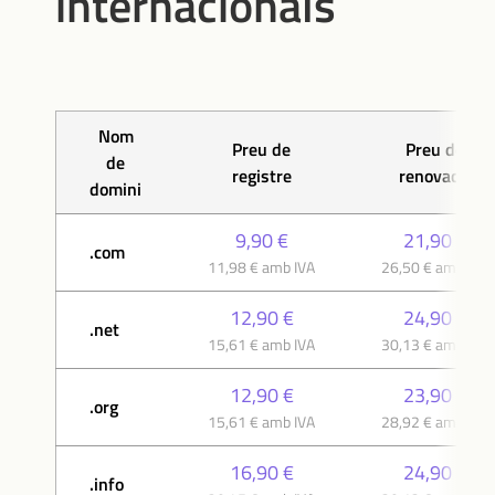
internacionals
Nom
Preu de
Preu de
de
registre
renovació
domini
9,90 €
21,90 €
.com
11,98 € amb IVA
26,50 € amb IVA
12,90 €
24,90 €
.net
15,61 € amb IVA
30,13 € amb IVA
12,90 €
23,90 €
.org
15,61 € amb IVA
28,92 € amb IVA
16,90 €
24,90 €
.info