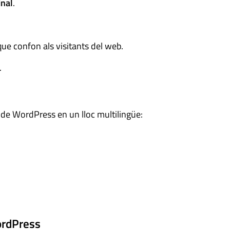
inal
.
 que confon als visitants del web.
.
 de WordPress en un lloc multilingüe:
ordPress