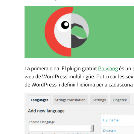
La primera eina. El plugin gratuït
Polylang
és un p
web de WordPress multilingüe. Pot crear les seve
de WordPress, i definir l'idioma per a cadascuna 