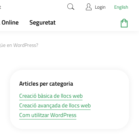
t
Login
English
 Online
Seguretat
güe en WordPress?
Articles per categoria
Creació bàsica de llocs web
Creació avançada de llocs web
Com utilitzar WordPress