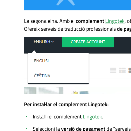
La segona eina. Amb el
complement
Lingotek
, 
Ofereix serveis de traducció professionals
de pa
Per instal·lar el complement Lingotek:
Instal·li el complement
Lingotek
.
Seleccioni la
versió de pagament
de "serveis