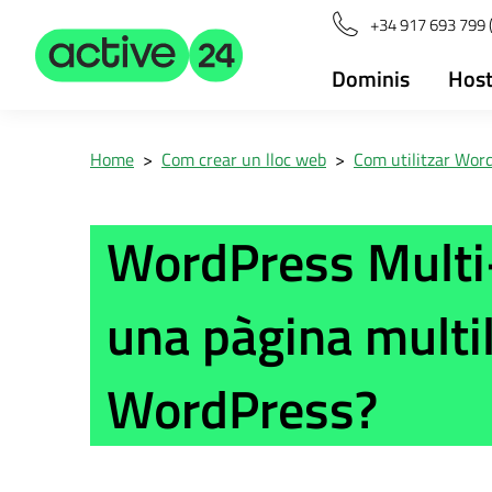
+34 917 693 799 
Dominis
Host
Home
>
Com crear un lloc web
>
Com utilitzar Wor
WordPress Multi
una pàgina multi
WordPress?