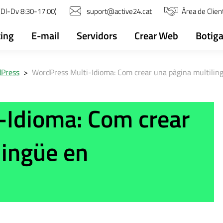
(Dl-Dv 8:30-17:00)
suport@active24.cat
Àrea de Clien
ing
E-mail
Servidors
Crear Web
Botiga
dPress
>
WordPress Multi-Idioma: Com crear una pàgina multilin
-Idioma: Com crear
lingüe en