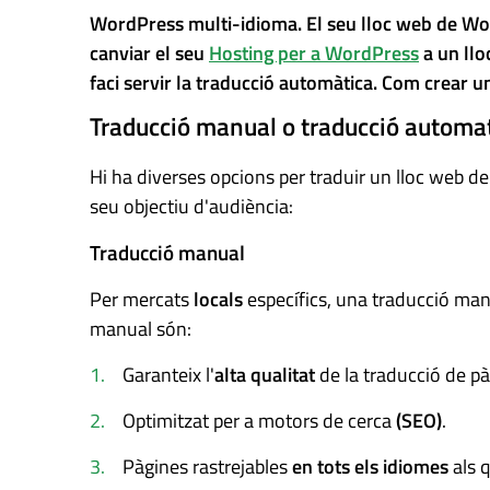
WordPress multi-idioma. El seu lloc web de Wor
canviar el seu
Hosting per a WordPress
a un llo
faci servir la traducció automàtica. Com crear 
Traducció manual o traducci
Hi ha diverses opcions per traduir un lloc web d
seu objectiu d'audiència:
Traducció manual
Per mercats
locals
específics, una traducció manu
manual són:
Garanteix l'
alta qualitat
de la traducció de pà
Optimitzat per a motors de cerca
(SEO)
.
Pàgines rastrejables
en tots els idiomes
als q