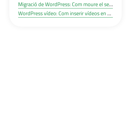
Migració de WordPress: Com moure el seu lloc web de WordPress a un nou hosting o a un altre domini?
WordPress vídeo: Com inserir vídeos en posts i pàgines de WordPress?