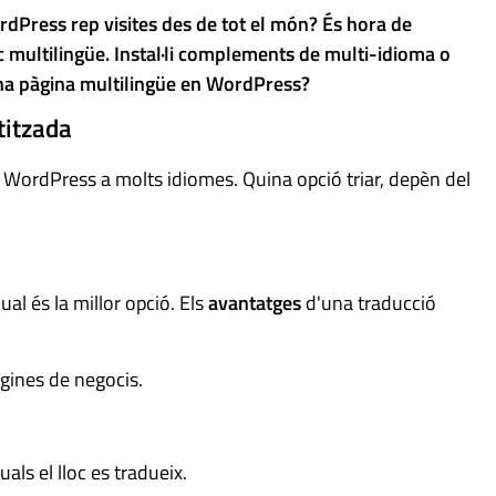
dPress rep visites des de tot el món? És hora de
c multilingüe. Instal·li complements de multi-idioma o
una pàgina multilingüe en WordPress?
ó automatitzada
e WordPress a molts idiomes. Quina opció triar, depèn del
al és la millor opció. Els
avantatges
d'una traducció
gines de negocis.
uals el lloc es tradueix.