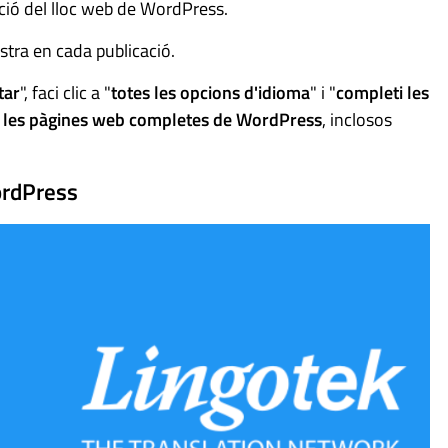
cció del lloc web de WordPress.
stra en cada publicació.
tar
", faci clic a "
totes les opcions d'idioma
" i "
completi les
r les pàgines web completes de WordPress
, inclosos
ordPress