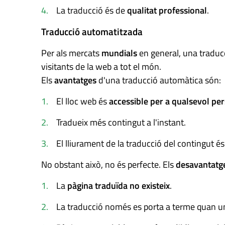
La traducció és de
qualitat professional
.
Traducció automatitzada
Per als mercats
mundials
en general, una traduc
visitants de la web a tot el món.
Els
avantatges
d'una traducció automàtica són:
El lloc web és
accessible per a qualsevol pe
Tradueix més contingut a l'instant.
El lliurament de la traducció del contingut 
No obstant això, no és perfecte. Els
desavantatg
La
pàgina traduïda no existeix
.
La traducció només es porta a terme quan un