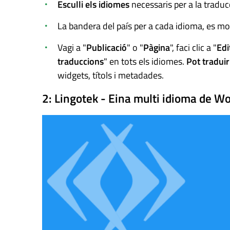
Esculli els idiomes
necessaris per a la tradu
La bandera del país per a cada idioma, es mo
Vagi a "
Publicació
" o "
Pàgina
", faci clic a "
Edi
traduccions
" en tots els idiomes.
Pot tradui
widgets, títols i metadades.
2: Lingotek - Eina multi idioma de W